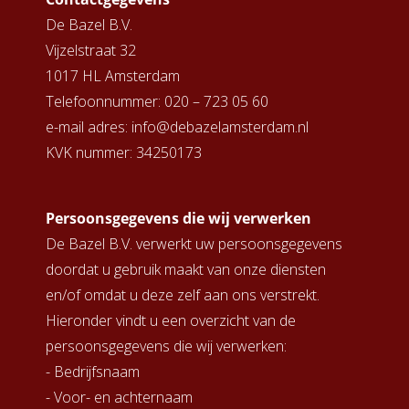
s kan de
De Bazel B.V.
e niet
Vijzelstraat 32
oneren.
1017 HL Amsterdam
ieken
Telefoonnummer: 020 – 723 05 60
ische
e-mail adres: info@debazelamsterdam.nl
s worden
KVK nummer: 34250173
kt om
em
tie te
Persoonsgegevens die wij verwerken
elen over
De Bazel B.V. verwerkt uw persoonsgegevens
drag van
doordat u gebruik maakt van onze diensten
zoeker op
en/of omdat u deze zelf aan ons verstrekt.
site.
Hieronder vindt u een overzicht van de
ing
persoonsgegevens die wij verwerken:
ingcookies
- Bedrijfsnaam
 gebruikt
- Voor- en achternaam
oekers te