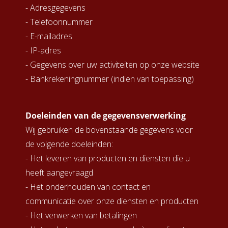
- Adresgegevens
 op de
- Telefoonnummer
e. Hierdoor
 website-
- E-mailadres
ren
- IP-adres
nte
- Gegevens over uw activiteiten op onze website
enties
- Bankrekeningnummer (indien van toepassing)
gebaseerd
 gedrag van
ezoeker.
Doeleinden van de gegevensverwerking
Wij gebruiken de bovenstaande gegevens voor
uren
de volgende doeleinden:
- Het leveren van producten en diensten die u
heeft aangevraagd
- Het onderhouden van contact en
communicatie over onze diensten en producten
- Het verwerken van betalingen