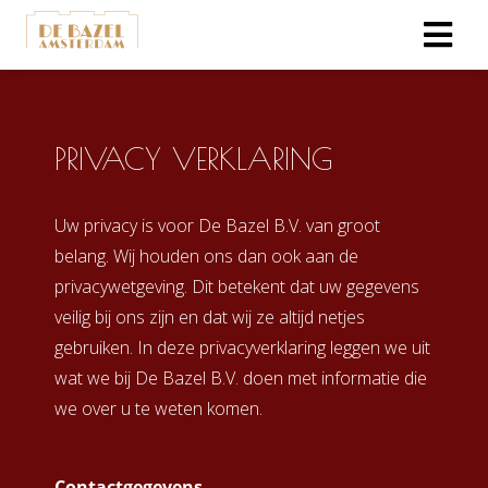
ngen
PRIVACY VERKLARING
erklaring
Uw privacy is voor De Bazel B.V. van groot
belang. Wij houden ons dan ook aan de
oneel
privacywetgeving. Dit betekent dat uw gegevens
onele
veilig bij ons zijn en dat wij ze altijd netjes
s zijn
kelijk om
gebruiken. In deze privacyverklaring leggen we uit
bsite te
wat we bij De Bazel B.V. doen met informatie die
ken. Ze
we over u te weten komen.
 gebruikt
asisfuncties
der deze
Contactgegevens