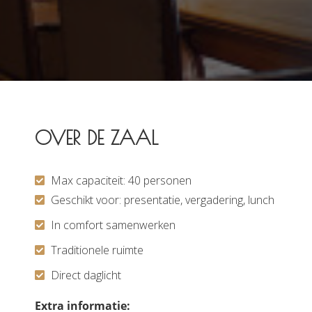
s kan de
e niet
oneren.
ieken
ische
s worden
kt om
OVER DE ZAAL
em
tie te
elen over
Max capaciteit: 40 personen
drag van
Geschikt voor: presentatie, vergadering, lunch
zoeker op
In comfort samenwerken
site.
Traditionele ruimte
ing
Direct daglicht
ingcookies
 gebruikt
Extra informatie:
oekers te