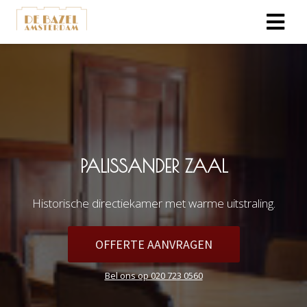
ngen
erklaring
oneel
PALISSANDER ZAAL
onele
s zijn
Historische directiekamer met warme uitstraling.
kelijk om
bsite te
OFFERTE AANVRAGEN
ken. Ze
 gebruikt
Bel ons op 020 723 0560
asisfuncties
der deze