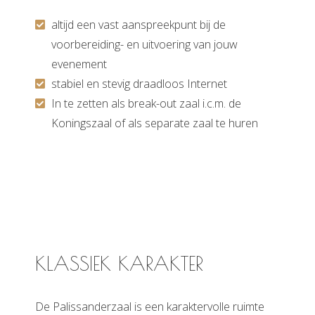
 op de
altijd een vast aanspreekpunt bij de
e. Hierdoor
voorbereiding- en uitvoering van jouw
 website-
evenement
ren
nte
stabiel en stevig draadloos Internet
enties
In te zetten als break-out zaal i.c.m. de
gebaseerd
Koningszaal of als separate zaal te huren
 gedrag van
ezoeker.
uren
KLASSIEK KARAKTER
De Palissanderzaal is een karaktervolle ruimte